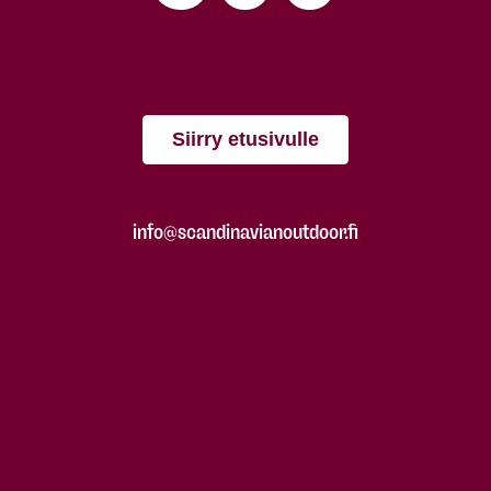
Siirry etusivulle
info@scandinavianoutdoor.fi