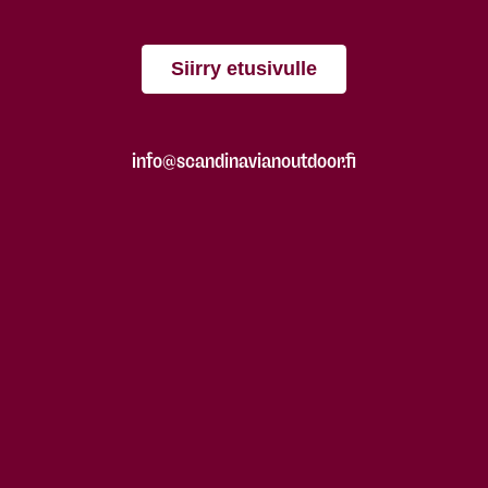
Siirry etusivulle
info@scandinavianoutdoor.fi