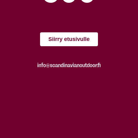
Siirry etusivulle
info@scandinavianoutdoor.fi