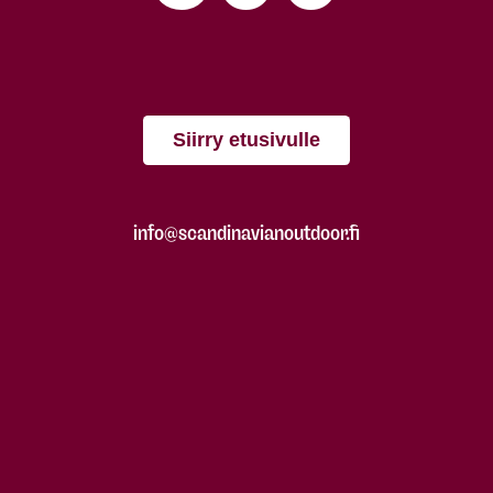
Siirry etusivulle
info@scandinavianoutdoor.fi