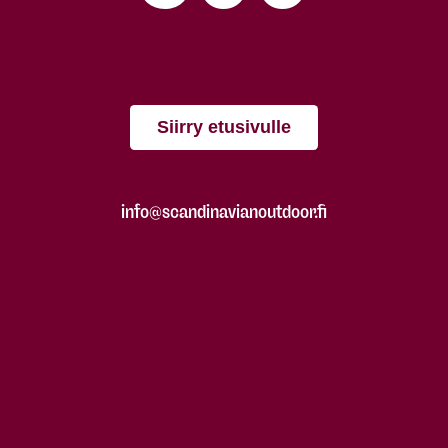
Siirry etusivulle
info@scandinavianoutdoor.fi