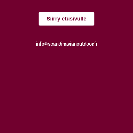
Siirry etusivulle
info@scandinavianoutdoor.fi