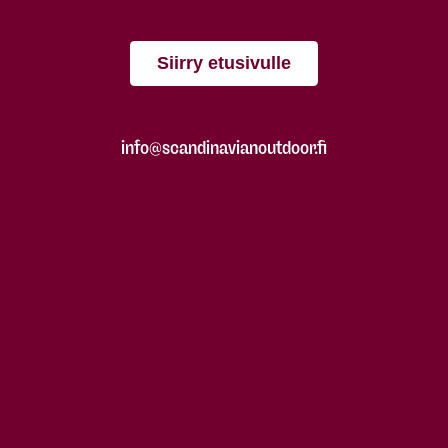
Siirry etusivulle
info@scandinavianoutdoor.fi