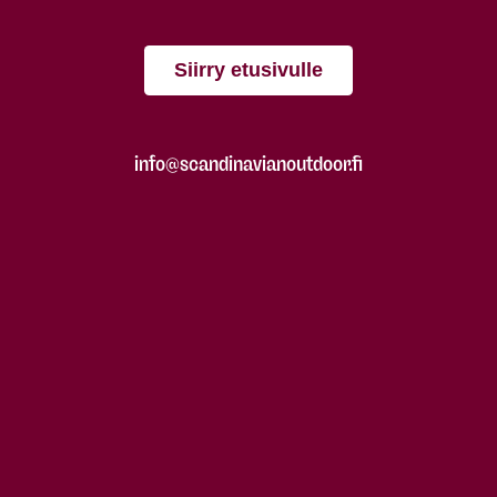
Siirry etusivulle
info@scandinavianoutdoor.fi