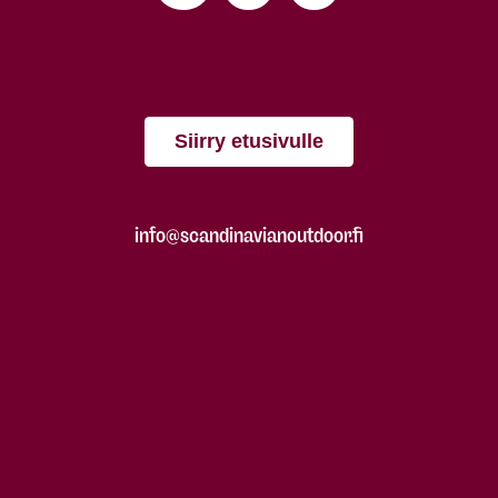
Siirry etusivulle
info@scandinavianoutdoor.fi