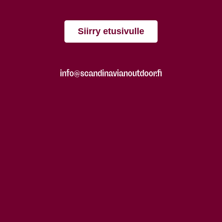
Siirry etusivulle
info@scandinavianoutdoor.fi