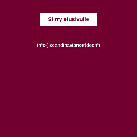
Siirry etusivulle
info@scandinavianoutdoor.fi