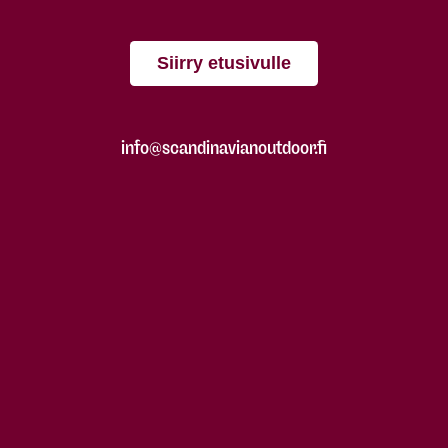
Siirry etusivulle
info@scandinavianoutdoor.fi