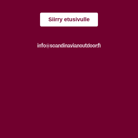
Siirry etusivulle
info@scandinavianoutdoor.fi