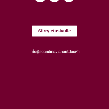
Siirry etusivulle
info@scandinavianoutdoor.fi