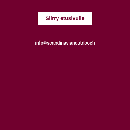
Siirry etusivulle
info@scandinavianoutdoor.fi